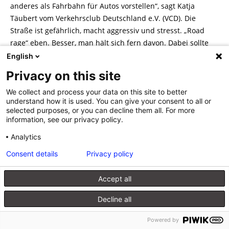
anderes als Fahrbahn für Autos vorstellen“, sagt Katja
Täubert vom Verkehrsclub Deutschland e.V. (VCD). Die
Straße ist gefährlich, macht aggressiv und stresst. „Road
rage“ eben. Besser, man hält sich fern davon. Dabei sollte
der öffentliche Raum doch auch ein Ort zur (aktiven)
English
Entspannung sein, zur Unterhaltung und zum
Privacy on this site
Entdecken.“Mit Füßen und Pedalen – Hol dir deine Stadt
zurück!“ nennt der VCD seine Vision einer Rückeroberung
We collect and process your data on this site to better
understand how it is used. You can give your consent to all or
der Straße.
selected purposes, or you can decline them all. For more
information, see our privacy policy.
Weiterlesen
Analytics
Consent details
Privacy policy
1
2
»
Accept all
Decline all
Kontakt
Verlag
Datenschutzerklärung
Impressum
Produktsicherheit (GPSR)
Powered by