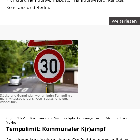
Konstanz und Berlin.
Weiterlesen
Städte und Gemeinden wollen beim Tempolimit
mehr Mitspracherecht. Foto: Tobias Arhelger,
AdobeStock
|
6. Juli 2022
Kommunales Nachhaltigkeitsmanagement, Mobilität und
Verkehr
Tempolimit: Kommunaler K(r)ampf
Seit einem Jahr fordern sieben Großstädte in der Initiative