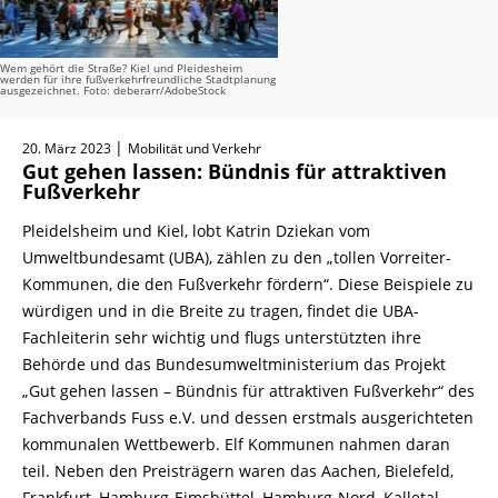
Wem gehört die Straße? Kiel und Pleidesheim
werden für ihre fußverkehrfreundliche Stadtplanung
ausgezeichnet. Foto: deberarr/AdobeStock
|
20. März 2023
Mobilität und Verkehr
Gut gehen lassen: Bündnis für attraktiven
Fußverkehr
Pleidelsheim und Kiel, lobt Katrin Dziekan vom
Umweltbundesamt (UBA), zählen zu den „tollen Vorreiter-
Kommunen, die den Fußverkehr fördern“. Diese Beispiele zu
würdigen und in die Breite zu tragen, findet die UBA-
Fachleiterin sehr wichtig und flugs unterstützten ihre
Behörde und das Bundesumweltministerium das Projekt
„Gut gehen lassen – Bündnis für attraktiven Fußverkehr“ des
Fachverbands Fuss e.V. und dessen erstmals ausgerichteten
kommunalen Wettbewerb. Elf Kommunen nahmen daran
teil. Neben den Preisträgern waren das Aachen, Bielefeld,
Frankfurt, Hamburg-Eimsbüttel, Hamburg-Nord, Kalletal,