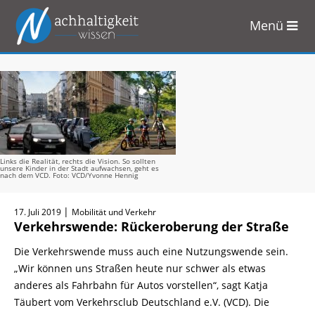
Menü
Zum
Inhalt
springen
Links die Realität, rechts die Vision. So sollten
unsere Kinder in der Stadt aufwachsen, geht es
nach dem VCD. Foto: VCD/Yvonne Hennig
|
17. Juli 2019
Mobilität und Verkehr
Verkehrswende: Rückeroberung der Straße
Die Verkehrswende muss auch eine Nutzungswende sein.
„Wir können uns Straßen heute nur schwer als etwas
anderes als Fahrbahn für Autos vorstellen“, sagt Katja
Täubert vom Verkehrsclub Deutschland e.V. (VCD). Die