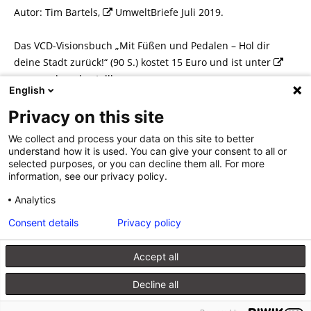
Autor: Tim Bartels,
UmweltBriefe
Juli 2019.
Das VCD-Visionsbuch „Mit Füßen und Pedalen – Hol dir
deine Stadt zurück!“ (90 S.) kostet 15 Euro und ist unter
www.vcd.org
bestellbar.
English
Privacy on this site
We collect and process your data on this site to better
understand how it is used. You can give your consent to all or
Beitragsnavigation
«
Kommunen für den
Suffizienz: Simplify your life
»
selected purposes, or you can decline them all. For more
information, see our privacy policy.
Deutschen Nachhaltigkeitspreis
nominiert
Analytics
Consent details
Privacy policy
Accept all
Kontakt
Verlag
Datenschutzerklärung
Impressum
Produktsicherheit (GPSR)
Decline all
© 2026 Walhalla u. Praetoria Verlag GmbH & Co. KG