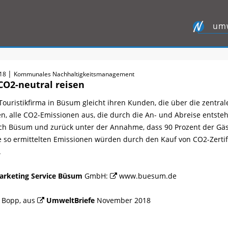
umw
|
018
Kommunales Nachhaltigkeitsmanagement
O2-neutral reisen
e Touristikfirma in Büsum gleicht ihren Kunden, die über die zen
n, alle CO2-Emissionen aus, die durch die An- und Abreise entst
ch Büsum und zurück unter der Annahme, dass 90 Prozent der Gä
ie so ermittelten Emissionen würden durch den Kauf von CO2-Zerti
.
arketing Service Büsum
GmbH:
www.buesum.de
n Bopp, aus
UmweltBriefe
November 2018