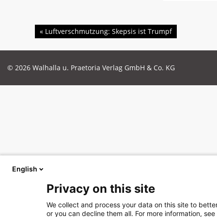
Beitragsnavigation
«
Luftverschmutzung: Skepsis ist Trumpf
© 2026 Walhalla u. Praetoria Verlag GmbH & Co. KG
English
Privacy on this site
We collect and process your data on this site to bette
or you can decline them all. For more information, see 