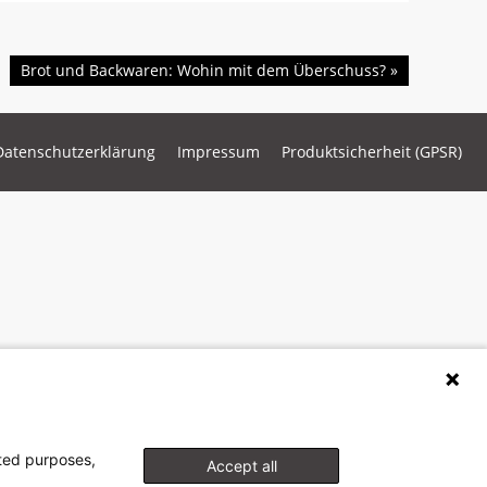
Brot und Backwaren: Wohin mit dem Überschuss?
»
Datenschutzerklärung
Impressum
Produktsicherheit (GPSR)
cted purposes,
Accept all