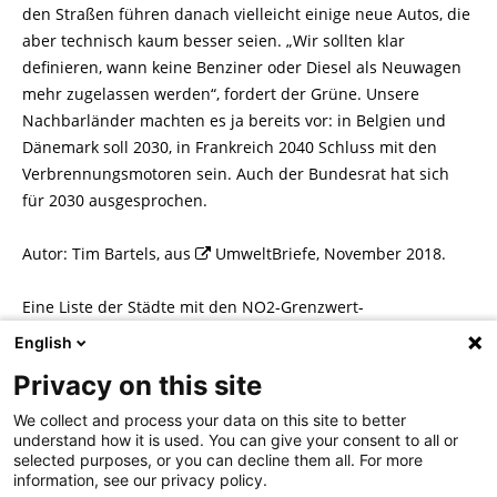
den Straßen führen danach vielleicht einige neue Autos, die
aber technisch kaum besser seien. „Wir sollten klar
definieren, wann keine Benziner oder Diesel als Neuwagen
mehr zugelassen werden“, fordert der Grüne. Unsere
Nachbarländer machten es ja bereits vor: in Belgien und
Dänemark soll 2030, in Frankreich 2040 Schluss mit den
Verbrennungsmotoren sein. Auch der Bundesrat hat sich
für 2030 ausgesprochen.
Autor: Tim Bartels, aus
UmweltBriefe
, November 2018.
Eine Liste der Städte mit den NO2-Grenzwert-
überschreitungen 2017 steht zum Download bereit unter
English
www.umweltbundesamt.de/dokument/no2-belastung-2017-
Privacy on this site
stand-24102018
.
We collect and process your data on this site to better
understand how it is used. You can give your consent to all or
selected purposes, or you can decline them all. For more
information, see our privacy policy.