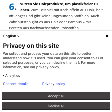
6.
Nutzen Sie Holzprodukte, um plastikfreier zu
leben.
Zum Beispiel mit Kochlöffeln aus Holz, hält
oft länger und gibt keine ungesunden Stoffe ab. Auch
Zahnbürsten gibt es aus Holz oder Bambus – mit
Borsten aus nachwachsenden Rohstoffen.
English
Privacy on this site
We collect and process your data on this site to better
understand how it is used. You can give your consent to all or
Beitragsnavigation
«
Energieversorgung: Mit
UmweltBriefe im September
selected purposes, or you can decline them all. For more
information, see our privacy policy.
Wärmepumpen zurück auf 1,5°C-
2022
»
Pfad
Analytics
Consent details
Privacy policy
Accept all
Kontakt
Verlag
Datenschutzerklärung
Impressum
Produktsicherheit (GPSR)
Decline all