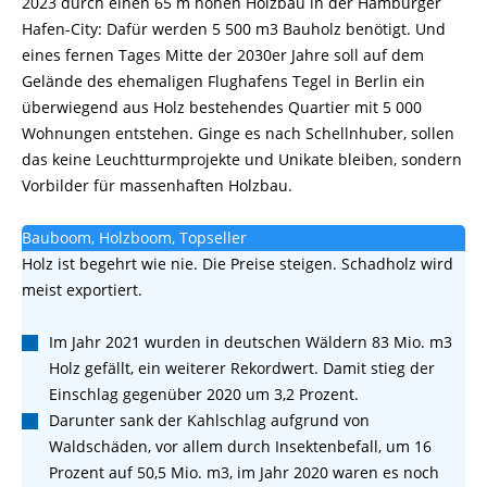
2023 durch einen 65 m hohen Holzbau in der Hamburger
Hafen-City: Dafür werden 5 500 m3 Bauholz benötigt. Und
eines fernen Tages Mitte der 2030er Jahre soll auf dem
Gelände des ehemaligen Flughafens Tegel in Berlin ein
überwiegend aus Holz bestehendes Quartier mit 5 000
Wohnungen entstehen. Ginge es nach Schellnhuber, sollen
das keine Leuchtturmprojekte und Unikate bleiben, sondern
Vorbilder für massenhaften Holzbau.
Bauboom, Holzboom, Topseller
Holz ist begehrt wie nie. Die Preise steigen. Schadholz wird
meist exportiert.
Im Jahr 2021 wurden in deutschen Wäldern 83 Mio. m3
Holz gefällt, ein weiterer Rekordwert. Damit stieg der
Einschlag gegenüber 2020 um 3,2 Prozent.
Darunter sank der Kahlschlag aufgrund von
Waldschäden, vor allem durch Insektenbefall, um 16
Prozent auf 50,5 Mio. m3, im Jahr 2020 waren es noch