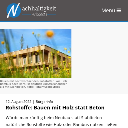
Menü
Zum
Inhalt
springen
Bauen mit nachwachsenden Rohstoffen, wie Holz,
Bambus oder Hanf, ist deutlich klimafreundlicher
als mit Stahlbeton. Foto: Petair/AdobeStock
|
12. August 2022
Bürgerinfo
Rohstoffe: Bauen mit Holz statt Beton
Würde man künftig beim Neubau statt Stahlbeton
natürliche Rohstoffe wie Holz oder Bambus nutzen, ließen