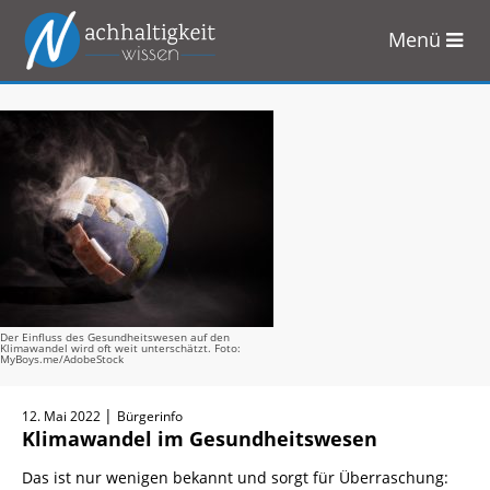
Menü
Zum
Inhalt
springen
Der Einfluss des Gesundheitswesen auf den
Klimawandel wird oft weit unterschätzt. Foto:
MyBoys.me/AdobeStock
|
12. Mai 2022
Bürgerinfo
Klimawandel im Gesundheitswesen
Das ist nur wenigen bekannt und sorgt für Überraschung: