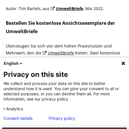
Autor: Tim Bartels, aus
UmweltBriefe
, Mai 2022.
Bestellen Sie kostenlose Ansichtsexemplare der
UmweltBriefe
Überzeugen Sie sich von dem hohen Praxisnutzen und
Mehrwert, den die
UmweltBriefe
bieten. Zwei kostenlose
Probehefte sind für Sie reserviert:
English
www.walhalla.de/probeabo-umweltbriefe
Privacy on this site
We collect and process your data on this site to better
understand how it is used. You can give your consent to all or
selected purposes, or you can decline them all. For more
information, see our privacy policy.
Beitragsnavigation
«
Weltklimareport: there’s no
UmweltBriefe im Juni 2022
»
planet B
Analytics
Consent details
Privacy policy