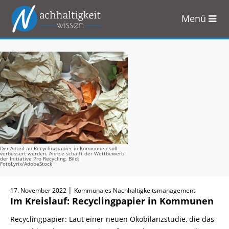
Menü
Zum
Inhalt
springen
Der Anteil an Recyclingpapier in Kommunen soll
verbessert werden. Anreiz schafft der Wettbewerb
der Initiative Pro Recycling. Bild:
FotoLyrix/AdobeStock
|
17. November 2022
Kommunales Nachhaltigkeitsmanagement
Im Kreislauf: Recyclingpapier in Kommunen
Recyclingpapier: Laut einer neuen Ökobilanzstudie, die das