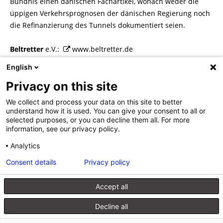
Bündnis einen dänischen Fachartikel, wonach weder die
üppigen Verkehrsprognosen der dänischen Regierung noch
die Refinanzierung des Tunnels dokumentiert seien.
Beltretter
e.V.:
www.beltretter.de
English
Autor: Martin Bopp, aus
UmweltBriefe
, April 2018
Privacy on this site
We collect and process your data on this site to better
understand how it is used. You can give your consent to all or
selected purposes, or you can decline them all. For more
information, see our privacy policy.
Beitragsnavigation
«
Megathema Ressourcen-
Alternative Kraftstoffe: E-Fuels
Produktivität
Analytics
nur Ergänzungsspieler
»
Consent details
Privacy policy
Accept all
Kontakt
Verlag
Datenschutzerklärung
Impressum
Produktsicherheit (GPSR)
Decline all