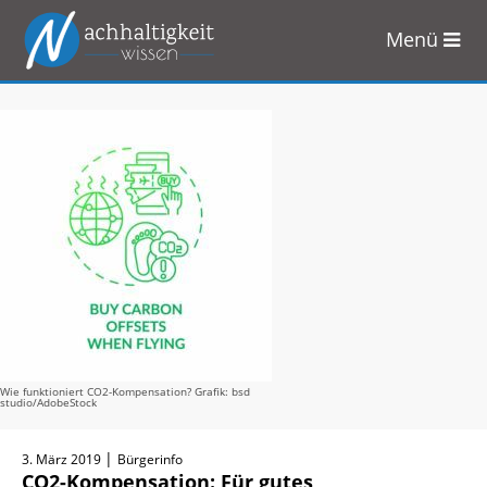
Menü
Zum
Inhalt
springen
Wie funktioniert CO2-Kompensation? Grafik: bsd
studio/AdobeStock
|
3. März 2019
Bürgerinfo
CO2-Kompensation: Für gutes