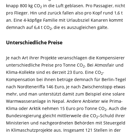
knapp 800 kg CO
in die Luft geblasen. Pro Passagier, nicht
2
pro Flieger. Hin und zurück fallen also pro Kopf rund 1,6 t
an. Eine 4-
köpfige Familie mit Urlaubsziel Kanaren kommt
demnach auf 6,4 t CO
, die es auszugleichen gälte.
2
Unterschiedliche Preise
Je nach Art ihrer Projekte veranschlagen die Kompensierer
unterschiedliche Preise pro Tonne CO
. Bei Atmosfair und
2
Klima-
Kollekte sind es derzeit 23 Euro. Eine CO
-
2
Kompensation bei ihnen betrüge demnach für Berlin-
Tegel
nach Nordteneriffa 146 Euro, je nach Zwischenstopp etwas
mehr, und man unterstützt damit zum Beispiel eine solare
Warmwasseranlage in Nepal. Andere Anbieter wie Prima-
Klima oder Arktik nehmen 15 Euro pro Tonne CO
. Auch die
2
Bundesregierung gleicht mittlerweile die CO
–
Schuld ihrer
2
Ministerien und nachgeordneten Behörden mit Steuergeld
in Klimaschutzprojekte aus. Insgesamt 121 Stellen in der