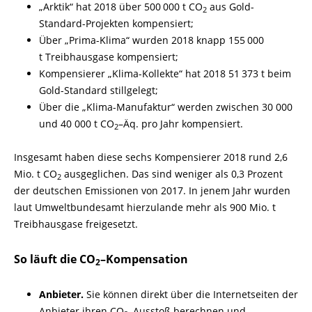
„Arktik“ hat 2018 über 500 000 t CO
aus Gold-
2
Standard-
Projekten kompensiert;
Über „Prima-
Klima“ wurden 2018 knapp 155 000
t Treibhausgase kompensiert;
Kompensierer „Klima-
Kollekte“ hat 2018 51 373 t beim
Gold-
Standard stillgelegt;
Über die „Klima-
Manufaktur“ werden zwischen 30 000
und 40 000 t CO
–
Äq. pro Jahr kompensiert.
2
Insgesamt haben diese sechs Kompensierer 2018 rund 2,6
Mio. t CO
ausgeglichen. Das sind weniger als 0,3 Prozent
2
der deutschen Emissionen von 2017. In jenem Jahr wurden
laut Umweltbundesamt hierzulande mehr als 900 Mio. t
Treibhausgase freigesetzt.
So läuft die CO
–
Kompensation
2
Anbieter.
Sie können direkt über die Internetseiten der
Anbieter ihren CO
–
Ausstoß berechnen und