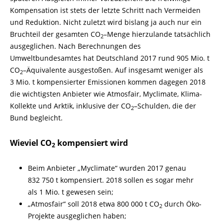
Kompensation ist stets der letzte Schritt nach Vermeiden
und Reduktion. Nicht zuletzt wird bislang ja auch nur ein
Bruchteil der gesamten CO
–
Menge hierzulande tatsächlich
2
ausgeglichen. Nach Berechnungen des
Umweltbundesamtes hat Deutschland 2017 rund 905 Mio. t
CO
–
Äquivalente ausgestoßen. Auf insgesamt weniger als
2
3 Mio. t kompensierter Emissionen kommen dagegen 2018
die wichtigsten Anbieter wie Atmosfair, Myclimate, Klima-
Kollekte und Arktik, inklusive der CO
–
Schulden, die der
2
Bund begleicht.
Wieviel CO
kompensiert wird
2
Beim Anbieter „Myclimate“ wurden 2017 genau
832 750 t kompensiert. 2018 sollen es sogar mehr
als 1 Mio. t gewesen sein;
„Atmosfair“ soll 2018 etwa 800 000 t CO
durch Öko-
2
Projekte ausgeglichen haben;