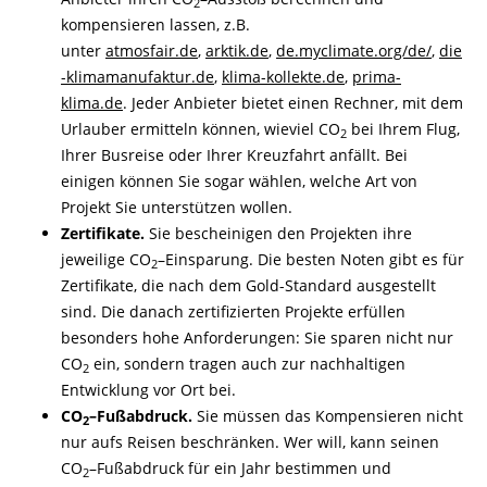
2
kompensieren lassen, z.B.
unter
atmosfair.de
,
arktik.de
,
de.myclimate.org/de/
,
die
-
klimamanufaktur.de
,
klima-
kollekte.de
,
prima-
klima.de
. Jeder Anbieter bietet einen Rechner, mit dem
Urlauber ermitteln können, wieviel CO
bei Ihrem Flug,
2
Ihrer Busreise oder Ihrer Kreuzfahrt anfällt. Bei
einigen können Sie sogar wählen, welche Art von
Projekt Sie unterstützen wollen.
Zertifikate.
Sie bescheinigen den Projekten ihre
jeweilige CO
–
Einsparung. Die besten Noten gibt es für
2
Zertifikate, die nach dem Gold-
Standard ausgestellt
sind. Die danach zertifizierten Projekte erfüllen
besonders hohe Anforderungen: Sie sparen nicht nur
CO
ein, sondern tragen auch zur nachhaltigen
2
Entwicklung vor Ort bei.
CO
–
Fußabdruck.
Sie müssen das Kompensieren nicht
2
nur aufs Reisen beschränken. Wer will, kann seinen
CO
–
Fußabdruck für ein Jahr bestimmen und
2