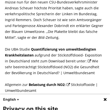
müsse nun für den neuen CSU-
Bundesverkehrsminister
Andreas Scheuer höchste Priorität haben, sagte auch die
verkehrspolitische Sprecherin der Linken im Bundestag,
Ingrid Remmers. Doch Scheuer ist wie sein Amtsvorgänger
und Parteigenosse Alexander Dobrindt ein erklärter Gegner
der Blauen Umweltzone. „Die Plakette bleibt das falsche
Mittel“, sagte er der
Bild
–
Zeitung.
Die UBA-
Studie
Quantifizierung von umweltbedingten
Krankheitslasten
aufgrund der Stickstoffdioxid-
Exposition
in Deutschland
steht zum Download bereit unter:
Wie
sehr beeinträchtigt Stickstoffdioxid (NO2) die Gesundheit
der Bevölkerung in Deutschland? | Umweltbundesamt
Allgemein zur
Belastung durch NO2:
Stickstoffoxide |
Umweltbundesamt
English
Autor: Tim Bartels, aus
UmweltBriefe
, April 2018.
Privacy on this site