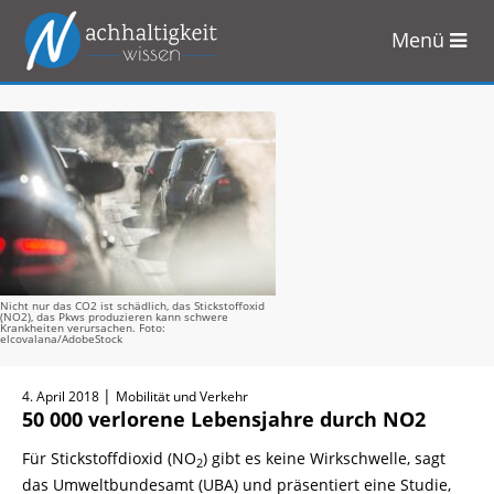
Menü
Zum
Inhalt
springen
Nicht nur das CO2 ist schädlich, das Stickstoffoxid
(NO2), das Pkws produzieren kann schwere
Krankheiten verursachen. Foto:
elcovalana/AdobeStock
|
4. April 2018
Mobilität und Verkehr
50 000 verlorene Lebensjahre durch NO2
Für Stickstoffdioxid (NO
) gibt es keine Wirkschwelle, sagt
2
das Umweltbundesamt (UBA) und präsentiert eine Studie,