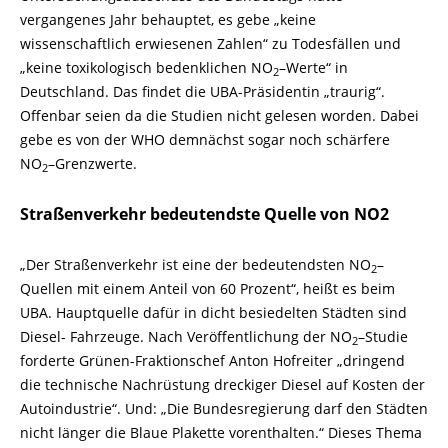
vergangenes Jahr behauptet, es gebe „keine
wissenschaftlich erwiesenen Zahlen“ zu Todesfällen und
„keine toxikologisch bedenklichen NO
–
Werte“ in
2
Deutschland. Das findet die UBA-
Präsidentin „traurig“.
Offenbar seien da die Studien nicht gelesen worden. Dabei
gebe es von der WHO demnächst sogar noch schärfere
NO
–
Grenzwerte.
2
Straßenverkehr bedeutendste Quelle von NO2
„Der Straßenverkehr ist eine der bedeutendsten NO
–
2
Quellen mit einem Anteil von 60 Prozent“, heißt es beim
UBA. Hauptquelle dafür in dicht besiedelten Städten sind
Diesel-
Fahrzeuge. Nach Veröffentlichung der NO
–
Studie
2
forderte Grünen-
Fraktionschef Anton Hofreiter „dringend
die technische Nachrüstung dreckiger Diesel auf Kosten der
Autoindustrie“. Und: „Die Bundesregierung darf den Städten
nicht länger die Blaue Plakette vorenthalten.“ Dieses Thema