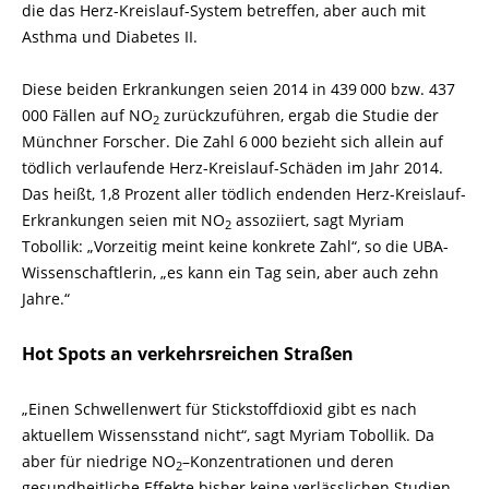
die das Herz-
Kreislauf-
System betreffen, aber auch mit
Asthma und Diabetes II.
Diese beiden Erkrankungen seien 2014 in 439 000 bzw. 437
000 Fällen auf NO
zurückzuführen, ergab die Studie der
2
Münchner Forscher. Die Zahl 6 000 bezieht sich allein auf
tödlich verlaufende Herz-
Kreislauf-
Schäden im Jahr 2014.
Das heißt, 1,8 Prozent aller tödlich endenden Herz-
Kreislauf-
Erkrankungen seien mit NO
assoziiert, sagt Myriam
2
Tobollik: „Vorzeitig meint keine konkrete Zahl“, so die UBA-
Wissenschaftlerin, „es kann ein Tag sein, aber auch zehn
Jahre.“
Hot Spots an verkehrsreichen Straßen
„Einen Schwellenwert für Stickstoffdioxid gibt es nach
aktuellem Wissensstand nicht“, sagt Myriam Tobollik. Da
aber für niedrige NO
–
Konzentrationen und deren
2
gesundheitliche Effekte bisher keine verlässlichen Studien