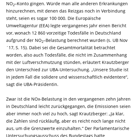
NO
–
Konto gingen. Würde man alle anderen Erkrankungen
2
hinzurechnen, mit denen das Reizgas noch in Verbindung
steht, seien es sogar 100 000. Die Europäische
Umweltagentur (EEA) legte vergangenes Jahr einen Bericht
vor, wonach 12 860 vorzeitige Todesfälle in Deutschland
aufgrund der NO
–
Belastung berechnet wurden (s. UB Nov
2
´17, S. 15). Dabei sei die Gesamtmortalität betrachtet
worden, also auch Todesfälle, die nicht im Zusammenhang
mit der Luftverschmutzung stünden, erläutert Krautzberger
den Unterschied zur UBA-
Untersuchung. „Unsere Studie ist
in jedem Fall die solidere und wissenschaftlich evidentere“,
sagt die UBA-
Präsidentin.
Zwar ist die NOx-
Belastung in den vergangenen zehn Jahren
in Deutschland leicht zurückgegangen, die Emissionen seien
aber immer noch viel zu hoch, sagt Krautzberger: „Ja klar,
die Zahlen sind rückläufig, aber es reicht noch lange nicht
aus, um die Grenzwerte einzuhalten.“ Der Parlamentarische
Untersuchungsausschuss des Bundestags hatte