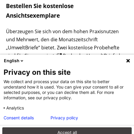
Bestellen Sie kostenlose
Ansichtsexemplare
Überzeugen Sie sich von dem hohen Praxisnutzen
und Mehrwert, den die Monatszeitschrift
„UmweltBriefe“ bietet. Zwei kostenlose Probehefte
sind für Sie reserviert:
Probeabo UmweltBriefe |
English
WALHALLA Fachverlag
Privacy on this site
We collect and process your data on this site to better
understand how it is used. You can give your consent to all or
selected purposes, or you can decline them all. For more
information, see our privacy policy.
Beitragsnavigation
«
Ernährungsreport 2024: So
UmweltBriefe im Januar 2025
isst Deutschland
Analytics
»
Consent details
Privacy policy
Accept all