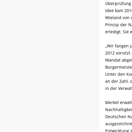
Überprüfung u
Idee kam 201
Wieland von d
Prinzip der N
erledigt. Sie 
„Wir fangen j
2012 vorsitzt.
Mandat abgeb
Bürgermeister
Unter den Ko
an der Zahl, 
in der Verwal
Merkel erwähn
Nachhaltigke
Deutschen Na
ausgezeichne
Entwicklung s