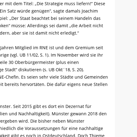
mit dem Titel: „Die Strategie muss liefern!“ Diese
„Ein Satz würde genügen“, sagte damals Joachim
piel: „Der Staat beachtet bei seinem Handeln das
ken“ müsse: Allerdings sei damit „die Arbeit nicht
dern, aber sie ist damit nicht erledigt.“
 15 Jahren Mitglied im RNE ist und dem Gremium seit
hrige (vgl. UB 11/02, S. 1). Im November wird sie ihr
ile 30 Oberbürgermeister (plus einen
 Stadt“ diskutieren (s. UB Okt´18, S. 20).
E-Chefin. Es seien sehr viele Städte und Gemeinden
it bereits hervortäten. Die dafür eigens neue Stellen
ter. Seit 2015 gibt es dort ein Dezernat für
ilien und Nachhaltigkeit). Münster gewann 2018 den
vergeben wird. Die bisher neben Münster
iedlich die Voraussetzungen für eine nachhaltige
igkeit gibt es noch in Ostdeutschland. Doch Thieme