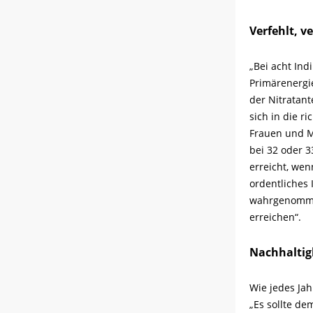
Verfehlt, v
„Bei acht Ind
Primärenergi
der Nitratant
sich in die r
Frauen und M
bei 32 oder 3
erreicht, wen
ordentliches 
wahrgenommen
erreichen“.
Nachhaltigk
Wie jedes Jah
„Es sollte de