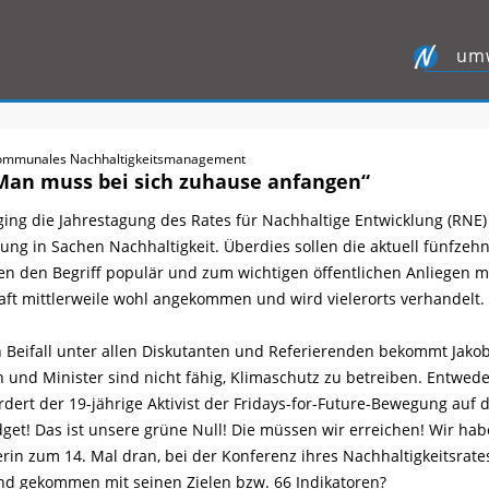
umw
ommunales Nachhaltigkeitsmanagement
Man muss bei sich zuhause anfangen“
ing die Jahrestagung des Rates für Nachhaltige Entwicklung (RNE)
ng in Sachen Nachhaltigkeit. Überdies sollen die aktuell fünfzehn
 den Begriff populär und zum wichtigen öffentlichen Anliegen mac
haft mittlerweile wohl angekommen und wird vielerorts verhandelt. B
 Beifall unter allen Diskutanten und Referierenden bekommt Jakob
 und Minister sind nicht fähig, Klimaschutz zu betreiben. Entweder
rdert der 19-jährige Aktivist der Fridays-for-Future-Bewegung auf 
et! Das ist unsere grüne Null! Die müssen wir erreichen! Wir hab
in zum 14. Mal dran, bei der Konferenz ihres Nachhaltigkeitsrates
and gekommen mit seinen Zielen bzw. 66 Indikatoren?