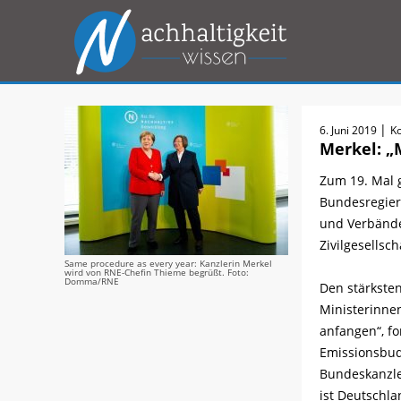
|
6. Juni 2019
K
Merkel: „
Zum 19. Mal g
Bundesregieru
und Verbänden
Zivilgesellsc
Same procedure as every year: Kanzlerin Merkel
wird von RNE-Chefin Thieme begrüßt. Foto:
Domma/RNE
Den stärksten
Ministerinnen
anfangen“, fo
Emissionsbudg
Bundeskanzler
ist Deutschl