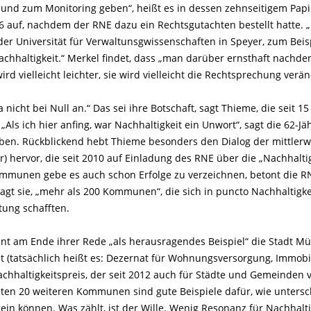
nd zum Monitoring geben“, heißt es in dessen zehnseitigem Papier 
6 auf, nachdem der RNE dazu ein Rechtsgutachten bestellt hatte. 
er Universität für Verwaltunsgwissenschaften in Speyer, zum Beis
achhaltigkeit.“ Merkel findet, dass „man darüber ernsthaft nachden
wird vielleicht leichter, sie wird vielleicht die Rechtsprechung verän
a nicht bei Null an.“ Das sei ihre Botschaft, sagt Thieme, die seit
 „Als ich hier anfing, war Nachhaltigkeit ein Unwort“, sagt die 62-Jä
en. Rückblickend hebt Thieme besonders den Dialog der mittlerwe
) hervor, die seit 2010 auf Einladung des RNE über die „Nachhaltige
mmunen gebe es auch schon Erfolge zu verzeichnen, betont die RN
sagt sie, „mehr als 200 Kommunen“, die sich in puncto Nachhaltigke
tung schafften.
t am Ende ihrer Rede „als herausragendes Beispiel“ die Stadt Müns
it (tatsächlich heißt es: Dezernat für Wohnungsversorgung, Immob
chhaltigkeitspreis, der seit 2012 auch für Städte und Gemeinden 
ten 20 weiteren Kommunen sind gute Beispiele dafür, wie untersch
ein können. Was zählt, ist der Wille. Wenig Resonanz für Nachhalt