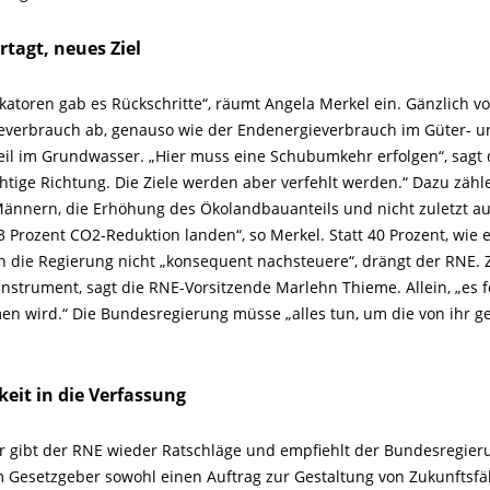
ertagt, neues Ziel
ikatoren gab es Rückschritte“, räumt Angela Merkel ein. Gänzlich 
everbrauch ab, genauso wie der Endenergieverbrauch im Güter- un
eil im Grundwasser. „Hier muss eine Schubumkehr erfolgen“, sagt d
ichtige Richtung. Die Ziele werden aber verfehlt werden.“ Dazu zä
ännern, die Erhöhung des Ökolandbauanteils und nicht zuletzt a
3 Prozent CO2-Reduktion landen“, so Merkel. Statt 40 Prozent, wie e
n die Regierung nicht „konsequent nachsteuere“, drängt der RNE. Zw
Instrument, sagt die RNE-Vorsitzende Marlehn Thieme. Allein, „es feh
 wird.“ Die Bundesregierung müsse „alles tun, um die von ihr ges
eit in die Verfassung
r gibt der RNE wieder Ratschläge und empfiehlt der Bundesregieru
m Gesetzgeber sowohl einen Auftrag zur Gestaltung von Zukunftsfä